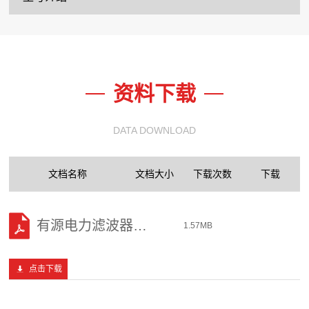
资料下载
DATA DOWNLOAD
文档名称
文档大小
下载次数
下载
有源电力滤波器
1.57MB
点击下载
PQ8-常规型